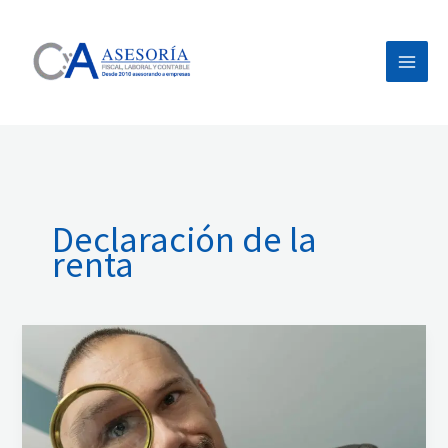
Ir
al
contenido
Declaración de la
renta
Campaña
de
la
Renta:
Cambios