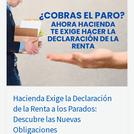
de
la
Renta
a
los
Parados:
Descubre
las
Nuevas
Obligaciones
Hacienda Exige la Declaración
de la Renta a los Parados:
Descubre las Nuevas
Obligaciones