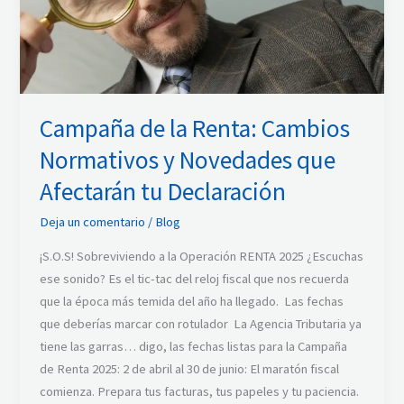
Normativos
y
Novedades
que
Afectarán
Campaña de la Renta: Cambios
tu
Declaración
Normativos y Novedades que
Afectarán tu Declaración
Deja un comentario
/
Blog
¡S.O.S! Sobreviviendo a la Operación RENTA 2025 ¿Escuchas
ese sonido? Es el tic-tac del reloj fiscal que nos recuerda
que la época más temida del año ha llegado. Las fechas
que deberías marcar con rotulador La Agencia Tributaria ya
tiene las garras… digo, las fechas listas para la Campaña
de Renta 2025: 2 de abril al 30 de junio: El maratón fiscal
comienza. Prepara tus facturas, tus papeles y tu paciencia.