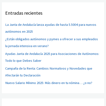
c
Entradas recientes
a
r
La Junta de Andalucía lanza ayudas de hasta 5.500 € para nuevos
p
autónomos en 2025
o
¿Están obligados autónomos y pymes a ofrecer a sus empleados
r
la jornada intensiva en verano?
:
Ayudas Junta de Andalucía 2025 para Asociaciones de Autónomos:
Todo lo que Debes Saber
Campaña de la Renta: Cambios Normativos y Novedades que
Afectarán tu Declaración
Nuevo Salario Mínimo 2025: Más dinero en tu nómina… ¿o no?