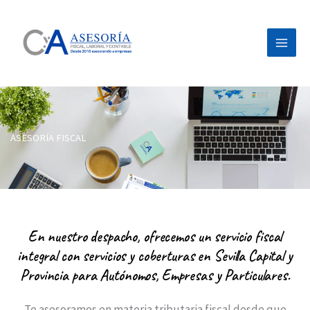
Ir
al
contenido
ASESORÍA FISCAL
En nuestro despacho, ofrecemos un servicio fiscal
integral con servicios y coberturas en Sevilla Capital y
Provincia para Autónomos, Empresas y Particulares.
Te asesoramos en materia tributaria fiscal desde que