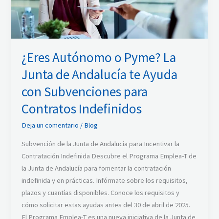
de
Andalucía
te
Ayuda
¿Eres Autónomo o Pyme? La
con
Subvenciones
Junta de Andalucía te Ayuda
para
con Subvenciones para
Contratos
Indefinidos
Contratos Indefinidos
Deja un comentario
/
Blog
Subvención de la Junta de Andalucía para Incentivar la
Contratación Indefinida Descubre el Programa Emplea-T de
la Junta de Andalucía para fomentar la contratación
indefinida y en prácticas. Infórmate sobre los requisitos,
plazos y cuantías disponibles. Conoce los requisitos y
cómo solicitar estas ayudas antes del 30 de abril de 2025.
El Programa Emplea-T es una nueva iniciativa de la Junta de