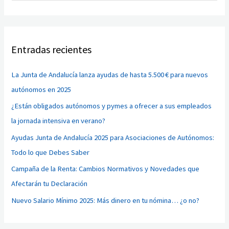
u
s
c
Entradas recientes
a
r
La Junta de Andalucía lanza ayudas de hasta 5.500 € para nuevos
p
autónomos en 2025
o
¿Están obligados autónomos y pymes a ofrecer a sus empleados
r
la jornada intensiva en verano?
:
Ayudas Junta de Andalucía 2025 para Asociaciones de Autónomos:
Todo lo que Debes Saber
Campaña de la Renta: Cambios Normativos y Novedades que
Afectarán tu Declaración
Nuevo Salario Mínimo 2025: Más dinero en tu nómina… ¿o no?